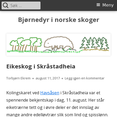
Søk
Primærmeny
Meny
etter:
Hopp
Bjørnedyr i norske skoger
til
innhold
Eikeskog i Skråstadheia
Forfatter
Publisert
til Eike
Torbjørn Ekrem
august 11, 2017
Legg igjen en kommentar
Kolingskaret ved
Havsåsen
i Skråstadheia var et
spennende bekjentskap i dag, 11. august. Her står
eiketrærne tett og i øvre deler er det innslag av
mange andre edelløvtrær slik som lind og spisslønn.