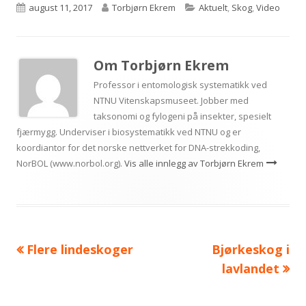
Publisert
Forfatter
Kategorier
august 11, 2017
Torbjørn Ekrem
Aktuelt
,
Skog
,
Video
Om
Torbjørn Ekrem
Professor i entomologisk systematikk ved
NTNU Vitenskapsmuseet. Jobber med
taksonomi og fylogeni på insekter, spesielt
fjærmygg. Underviser i biosystematikk ved NTNU og er
koordiantor for det norske nettverket for DNA-strekkoding,
NorBOL (www.norbol.org).
Vis alle innlegg av Torbjørn Ekrem
Forrige
Neste
Flere lindeskoger
Bjørkeskog i
Innleggsnavigasjon
artikkel:
artikkel:
lavlandet