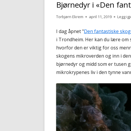
Bjørnedyr i «Den fan
Forfatter
Publisert
Torbjørn Ekrem
april 11, 2019
Legg ig
I dag åpnet "
Den fantastiske sko
i Trondheim. Her kan du lære om
hvorfor den er viktig for oss men
skogens mikroverden og inn i de
bjørnedyr og midd som er tusen ga
mikrokrypenes liv i den tynne van