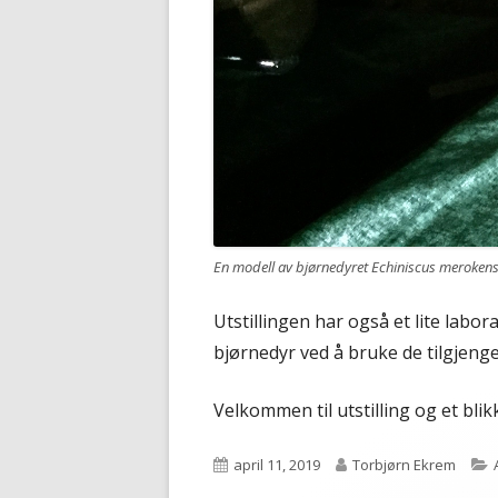
En modell av bjørnedyret
Echiniscus merokens
Utstillingen har også et lite lab
bjørnedyr ved å bruke de tilgjeng
Velkommen til utstilling og et bli
Publisert
Forfatter
april 11, 2019
Torbjørn Ekrem