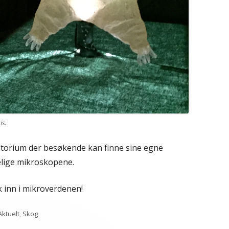
is
.
oratorium der besøkende kan finne sine egne
elige mikroskopene.
kk inn i mikroverdenen!
Kategorier
Aktuelt
,
Skog