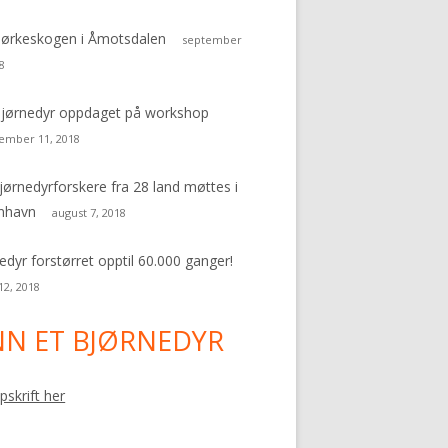
bjørkeskogen i Åmotsdalen
september
8
jørnedyr oppdaget på workshop
ember 11, 2018
jørnedyrforskere fra 28 land møttes i
nhavn
august 7, 2018
edyr forstørret opptil 60.000 ganger!
 12, 2018
NN ET BJØRNEDYR
pskrift her