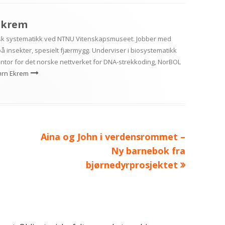
Ekrem
isk systematikk ved NTNU Vitenskapsmuseet. Jobber med
å insekter, spesielt fjærmygg. Underviser i biosystematikk
ntor for det norske nettverket for DNA-strekkoding, NorBOL
jørn Ekrem
Neste
Aina og John i verdensrommet –
artikkel:
Ny barnebok fra
bjørnedyrprosjektet