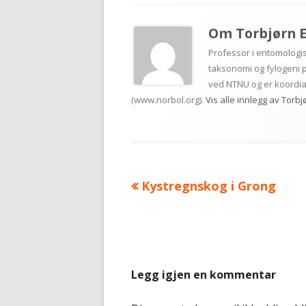
Om
Torbjørn 
Professor i entomolog
taksonomi og fylogeni p
ved NTNU og er koordia
(www.norbol.org).
Vis alle innlegg av Torb
Forrige
Kystregnskog i Grong
Innleggsnavigasjon
artikkel:
Legg igjen en kommentar