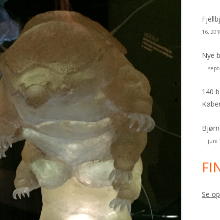
Fjell
16, 201
Nye b
sept
140 b
Købe
Bjørn
juni
FI
Se op