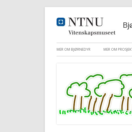
Hopp
til
Bj
innhold
Primærmeny
MER OM BJØRNEDYR
MER OM PROSJEK