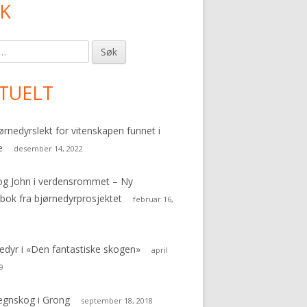
K
imær
dekolonne
TUELT
ørnedyrslekt for vitenskapen funnet i
e
desember 14, 2022
og John i verdensrommet – Ny
bok fra bjørnedyrprosjektet
februar 16,
edyr i «Den fantastiske skogen»
april
9
egnskog i Grong
september 18, 2018