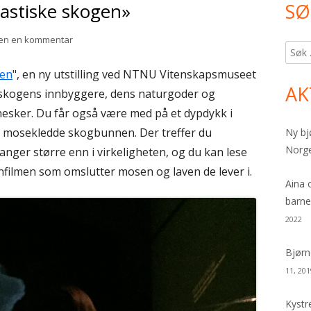
tastiske skogen»
SØ
Pr
si
til Bjørnedyr i «Den fantastiske skogen»
jen en kommentar
Søk
etter:
gen
", en ny utstilling ved NTNU Vitenskapsmuseet
AK
 skogens innbyggere, dens naturgoder og
nesker. Du får også være med på et dypdykk i
n mosekledde skogbunnen. Der treffer du
Ny bj
Norg
nger større enn i virkeligheten, og du kan lese
nfilmen som omslutter mosen og laven de lever i.
Aina 
barne
2022
Bjørn
11, 201
Kystr