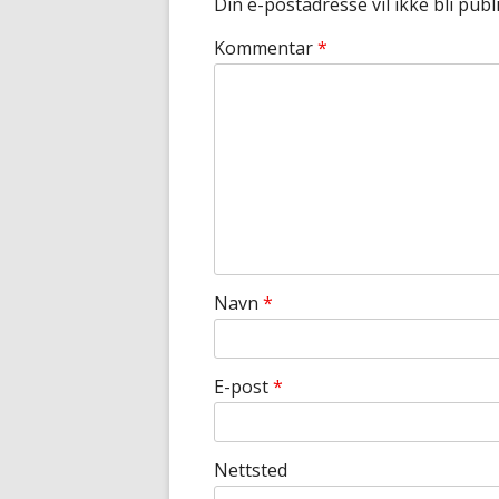
Din e-postadresse vil ikke bli publi
Kommentar
*
Navn
*
E-post
*
Nettsted