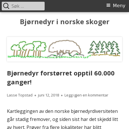
Søk
Primærmeny
Meny
etter:
Hopp
Bjørnedyr i norske skoger
til
innhold
Bjørnedyr forstørret opptil 60.000
ganger!
Forfatter
Publisert
til Bjørnedy
Lasse Topstad
juni 12, 2018
Legg igjen en kommentar
Kartleggingen av den norske bjørnedyrdiversiteten
går stadig fremover, og siden sist har det skjedd litt
av hvert. Prøver fra flere lokaliteter har blitt