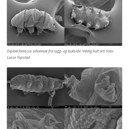
Diploechiniscus oihonnae fra rygg- og bukside. Veldig kult art! Foto:
Lasse Topstad