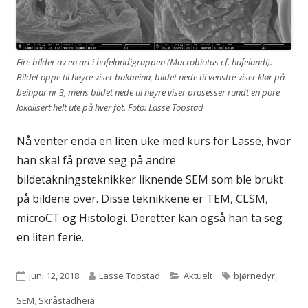
Fire bilder av en art i hufelandigruppen (Macrobiotus cf. hufelandi).
Bildet oppe til høyre viser bakbeina, bildet nede til venstre viser klør på
beinpar nr 3, mens bildet nede til høyre viser prosesser rundt en pore
lokalisert helt ute på hver fot. Foto: Lasse Topstad
Nå venter enda en liten uke med kurs for Lasse, hvor
han skal få prøve seg på andre
bildetakningsteknikker liknende SEM som ble brukt
på bildene over. Disse teknikkene er TEM, CLSM,
microCT og Histologi. Deretter kan også han ta seg
en liten ferie.
Publisert
Forfatter
Kategorier
Stikkord
juni 12, 2018
Lasse Topstad
Aktuelt
bjørnedyr
,
SEM
,
Skråstadheia