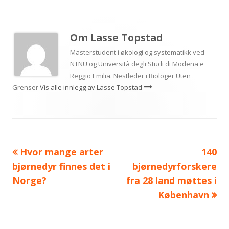
Om
Lasse Topstad
Masterstudent i økologi og systematikk ved
NTNU og Università degli Studi di Modena e
Reggio Emilia. Nestleder i Biologer Uten
Grenser
Vis alle innlegg av Lasse Topstad
Forrige
Neste
Hvor mange arter
140
Innleggsnavigasjon
artikkel:
artikk
bjørnedyr finnes det i
bjørnedyrforskere
Norge?
fra 28 land møttes i
København