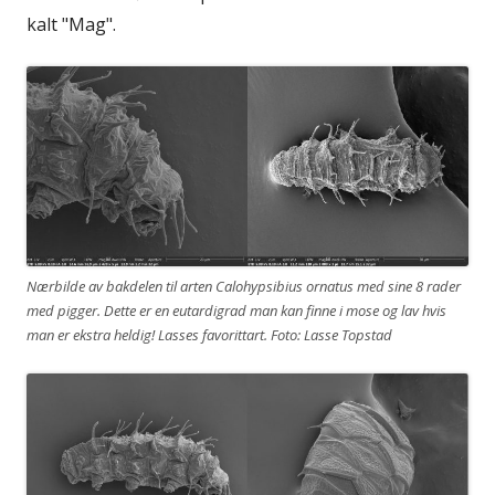
kalt "Mag".
Nærbilde av bakdelen til arten Calohypsibius ornatus med sine 8 rader
med pigger. Dette er en eutardigrad man kan finne i mose og lav hvis
man er ekstra heldig! Lasses favorittart. Foto: Lasse Topstad