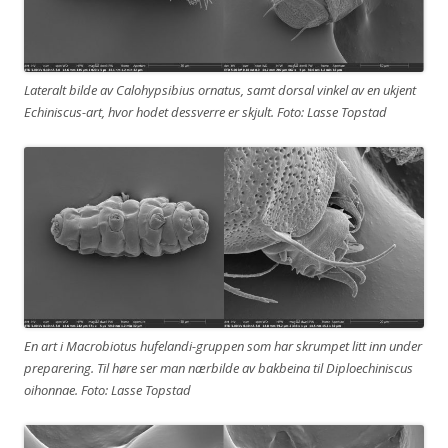
Lateralt bilde av Calohypsibius ornatus, samt dorsal vinkel av en ukjent
Echiniscus-art, hvor hodet dessverre er skjult. Foto: Lasse Topstad
En art i Macrobiotus hufelandi-gruppen som har skrumpet litt inn under
preparering. Til høre ser man nærbilde av bakbeina til Diploechiniscus
oihonnae. Foto: Lasse Topstad