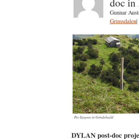
doc i
Gunnar Austr
Grimsdalen
|
Per Sjogren in Grindelwald
DYLAN post-doc projec