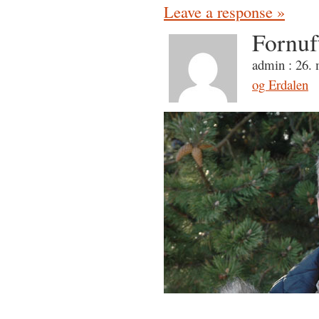
Leave a response »
Fornuft
admin : 26. 
og Erdalen