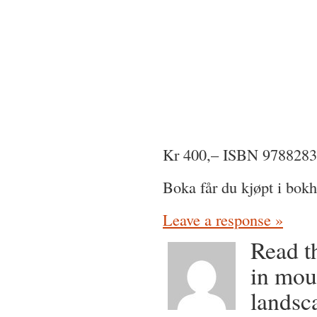
Kr 400,– ISBN 97882830
Boka får du kjøpt i bo
Leave a response »
Read t
in mou
landsc