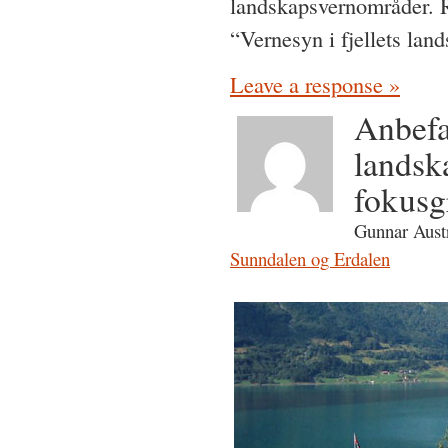
landskapsvernområder. 
“Vernesyn i fjellets la
Leave a response »
Anbefal
landsk
fokusg
Gunnar Aust
Sunndalen og Erdalen