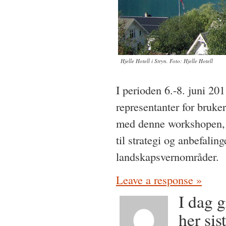
Hjelle Hotell i Stryn. Foto: Hjelle Hotell
I perioden 6.-8. juni 20
representanter for bruke
med denne workshopen, so
til strategi og anbefalin
landskapsvernområder.
Leave a response »
I dag g
her sis