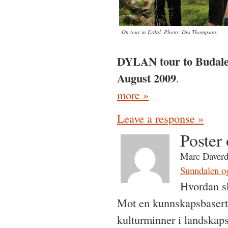
On tour in Erdal. Photo: Des Thompson.
DYLAN tour to Budalen
August 2009
.
more »
Leave a response »
Poster
Marc Daverdi
Sunndalen o
Hvordan s
Mot en kunnskapsbasert 
kulturminner i landskap