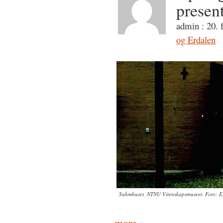
presen
admin : 20. 
og Erdalen
Suhmhuset, NTNU Vitenskapsmuseet. Foto: E
more »