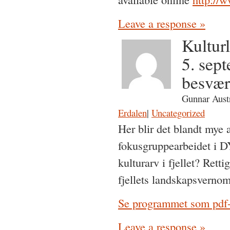
Leave a response »
Kultur
5. sept
besvær
Gunnar Austr
Erdalen
|
Uncategorized
Her blir det blandt mye a
fokusgruppearbeidet i D
kulturarv i fjellet? Rett
fjellets landskapsvernom
Se programmet som pdf-f
Leave a response »