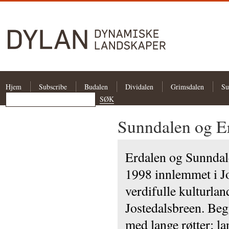
Hjem
Subscribe
Budalen
Dividalen
Grimsdalen
Su
Sunndalen og E
Erdalen og Sunndal
1998 innlemmet i Jo
verdifulle kulturla
Jostedalsbreen. Beg
med lange røtter; la