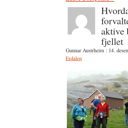
Hvorda
forval
aktive 
fjellet
Gunnar Austrheim : 14. dese
Erdalen