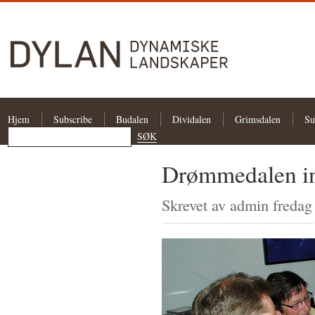
Hjem
Subscribe
Budalen
Dividalen
Grimsdalen
Su
Drømmedalen in
Skrevet av admin fredag