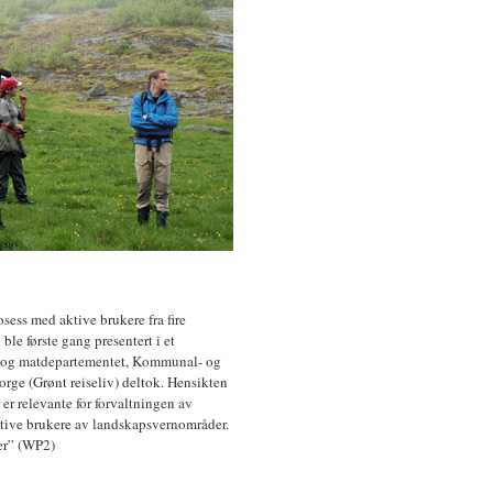
ss med aktive brukere fra fire
ble første gang presentert i et
s- og matdepartementet, Kommunal- og
orge (Grønt reiseliv) deltok. Hensikten
er relevante for forvaltningen av
ktive brukere av landskapsvernområder.
er” (WP2)