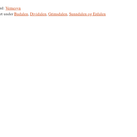
rd:
Vernesyn
rt under
Budalen
,
Dividalen
,
Grimsdalen
,
Sunndalen og Erdalen