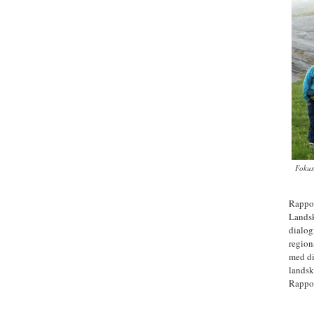
Fokus
Rappor
Landsk
dialog
region
med di
landsk
Rappor