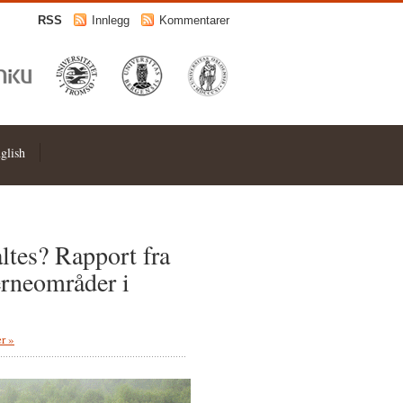
RSS
Innlegg
Kommentarer
glish
ltes? Rapport fra
erneområder i
r »