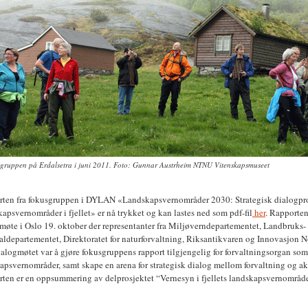
gruppen på Erdalsetra i juni 2011. Foto: Gunnar Austrheim NTNU Vitenskapsmuseet
ten fra fokusgruppen i DYLAN «Landskapsvernområder 2030: Strategisk dialogprose
apsvernområder i fjellet» er nå trykket og kan lastes ned som pdf-fil
her
. Rapporten 
møte i Oslo 19. oktober der representanter fra Miljøverndepartementet, Landbruk
aldepartementet, Direktoratet for naturforvaltning, Riksantikvaren og Innovasjon N
alogmøtet var å gjøre fokusgruppens rapport tilgjengelig for forvaltningsorgan som 
apsvernområder, samt skape en arena for strategisk dialog mellom forvaltning og a
ten er en oppsummering av delprosjektet “Vernesyn i fjellets landskapsvernområd