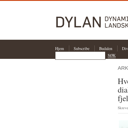
Hjem
Subscribe
Budalen
Div
ARK
Hvo
dia
fje
Skreve