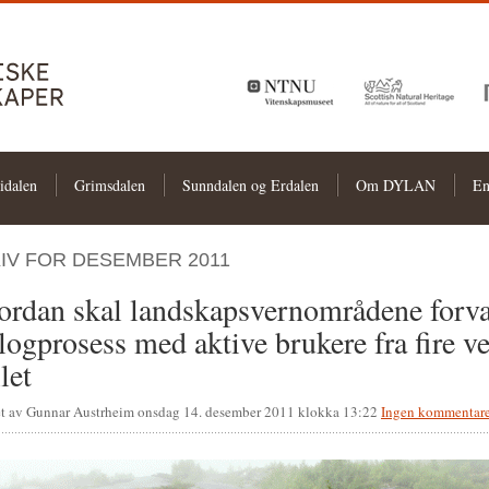
idalen
Grimsdalen
Sunndalen og Erdalen
Om DYLAN
En
IV FOR DESEMBER 2011
rdan skal landskapsvernområdene forva
logprosess med aktive brukere fra fire v
llet
t av Gunnar Austrheim onsdag 14. desember 2011 klokka 13:22
Ingen kommentare