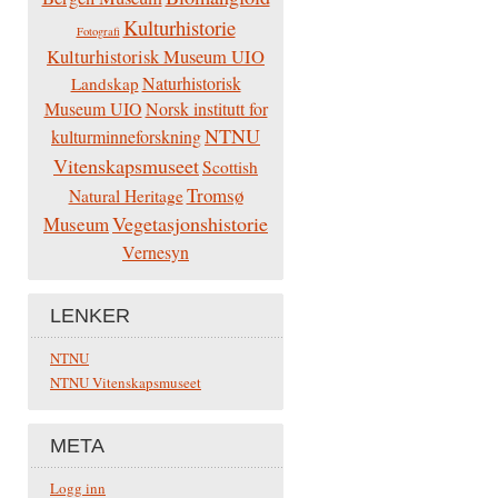
Kulturhistorie
Fotografi
Kulturhistorisk Museum UIO
Naturhistorisk
Landskap
Museum UIO
Norsk institutt for
NTNU
kulturminneforskning
Vitenskapsmuseet
Scottish
Tromsø
Natural Heritage
Vegetasjonshistorie
Museum
Vernesyn
LENKER
NTNU
NTNU Vitenskapsmuseet
META
Logg inn