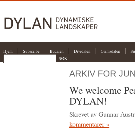
Hjem
Subscribe
Budalen
Dividalen
Grimsdalen
Su
ARKIV FOR JUN
We welcome Per 
DYLAN!
Skrevet av Gunnar Austr
kommentarer »