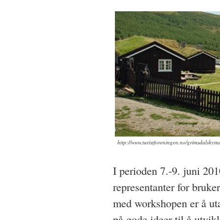
http://www.turistforeningen.no/grimsdalshytta
I perioden 7.-9. juni 20
representanter for bruke
med workshopen er å uta
på gode ideer til å utvi