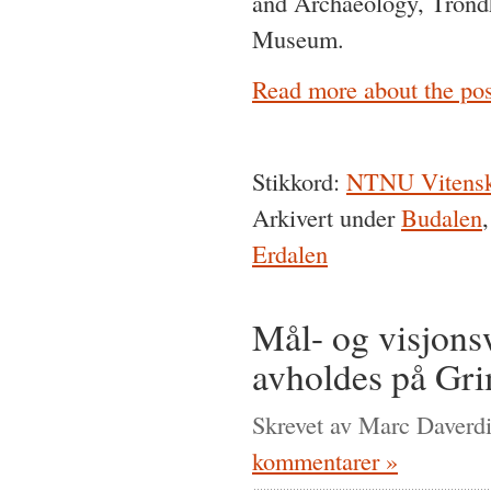
and Archaeology, Trondh
Museum.
Read more about the post
Stikkord:
NTNU Vitensk
Arkivert under
Budalen
Erdalen
Mål- og visjon
avholdes på Gri
Skrevet av Marc Daverdi
kommentarer »