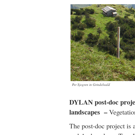
Per Sjogren in Grindelwald
DYLAN post-doc projec
landscapes –
Vegetatio
The post-doc project i