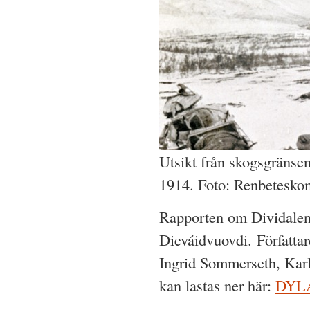
Utsikt från skogsgränse
1914. Foto: Renbeteskom
Rapporten om Dividalen 
Dieváidvuovdi. Författa
Ingrid Sommerseth, Karl
kan lastas ner här:
DYLA