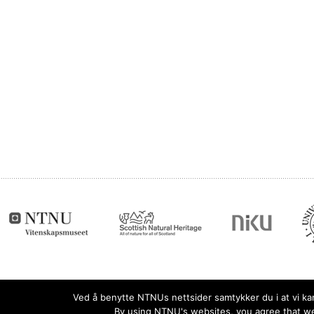
Ved å benytte NTNUs nettsider samtykker du i at vi kan 
By using NTNU's websites, you agree that we