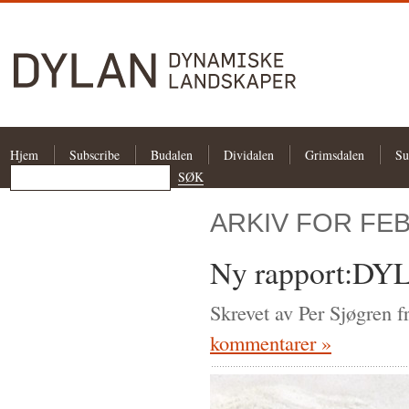
Hjem
Subscribe
Budalen
Dividalen
Grimsdalen
Su
ARKIV FOR FE
Ny rapport:DYL
Skrevet av Per Sjøgren f
kommentarer »