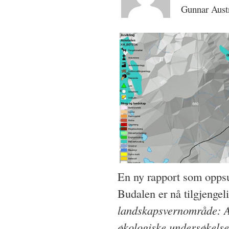
Gunnar Austr
En ny rapport som oppsu
Budalen er nå tilgjengel
landskapsvernområde: Ar
økologiske undersøkelse