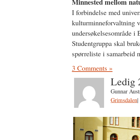
Minnested mellom natu
I forbindelse med univ
kulturminneforvaltning
undersøkelsesområde i B
Studentgruppa skal bruk
spørreliste i samarbeid
3 Comments »
Ledig 
Gunnar Austr
Grimsdalen
|