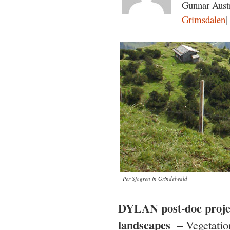
Gunnar Austr
Grimsdalen
|
Per Sjogren in Grindelwald
DYLAN post-doc projec
landscapes –
Vegetatio