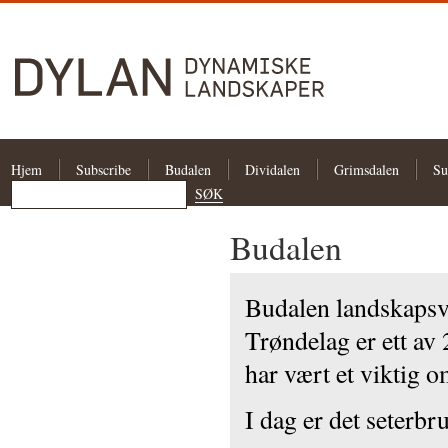
Hjem
Subscribe
Budalen
Dividalen
Grimsdalen
Su
Budalen
Budalen landskaps
Trøndelag er ett av 
har vært et viktig o
I dag er det seterbr