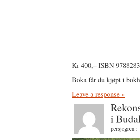
Kr 400,– ISBN 97882830
Boka får du kjøpt i bo
Leave a response »
Rekons
i Buda
persjogren :