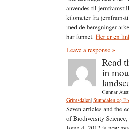
anvendes til jernframstil
kilometer fra jernframst
med de beregninger arke
har funnet.
Her er en li
Leave a response »
Read t
in mou
landsc
Gunnar Aust
Grimsdalen
|
Sunndalen og Er
Seven articles and the ed
of Biodiversity Scienc
Issue 4, 2012 is now ava