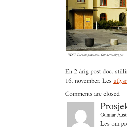
NTNU Vitenskapsmuseet, Gunneriusbygget
En 2-årig post doc. stil
16. november. Les
utlys
Comments are closed
Prosje
Gunnar Austr
Les om pr