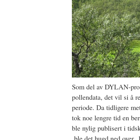
Som del av DYLAN-prosje
pollendata, det vil si å 
periode. Da tidligere me
tok noe lengre tid en be
ble nylig publisert i tids
ble det hugd ned over 1