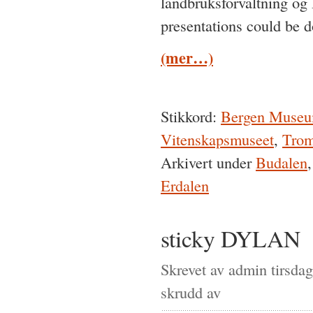
landbruksforvaltning og R
presentations could be 
(mer…)
Stikkord:
Bergen Muse
Vitenskapsmuseet
,
Tro
Arkivert under
Budalen
Erdalen
sticky DYLAN
Skrevet av admin tirsda
for
skrudd av
sticky