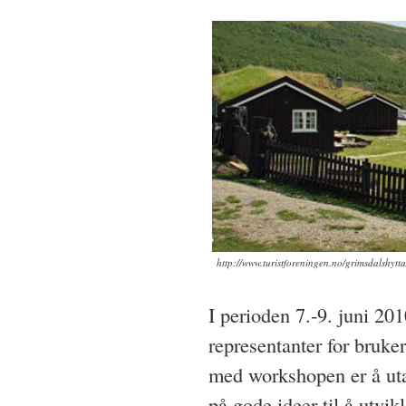
http://www.turistforeningen.no/grimsdalshytta
I perioden 7.-9. juni 20
representanter for bruke
med workshopen er å uta
på gode ideer til å utvi