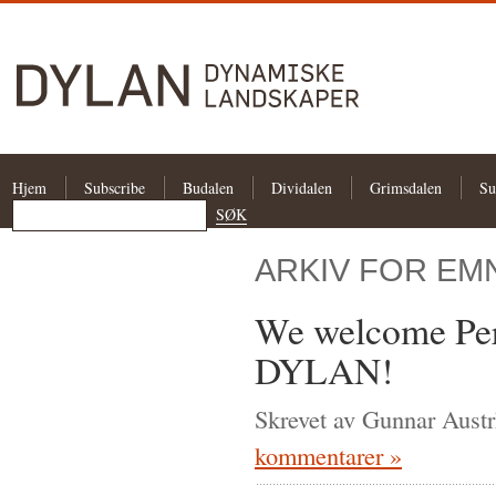
Hjem
Subscribe
Budalen
Dividalen
Grimsdalen
Su
ARKIV FOR EMN
We welcome Per 
DYLAN!
Skrevet av Gunnar Austr
kommentarer »