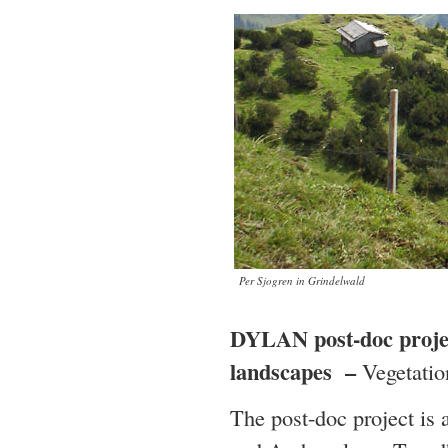
Per Sjogren in Grindelwald
DYLAN post-doc projec
landscapes –
Vegetatio
The post-doc project i