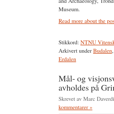
and Archaeology, Trondh
Museum.
Read more about the post
Stikkord:
NTNU Vitensk
Arkivert under
Budalen
Erdalen
Mål- og visjon
avholdes på Gri
Skrevet av Marc Daverdi
kommentarer »