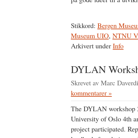
Stikkord:
Bergen Muse
Museum UIO
,
NTNU Vi
Arkivert under
Info
DYLAN Worksho
Skrevet av Marc Daverdi
kommentarer »
The DYLAN workshop 201
University of Oslo 4th a
project participated. Re