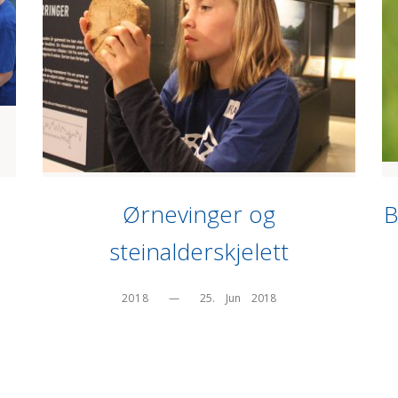
Ørnevinger og
B
steinalderskjelett
2018
—
25.    Jun    2018