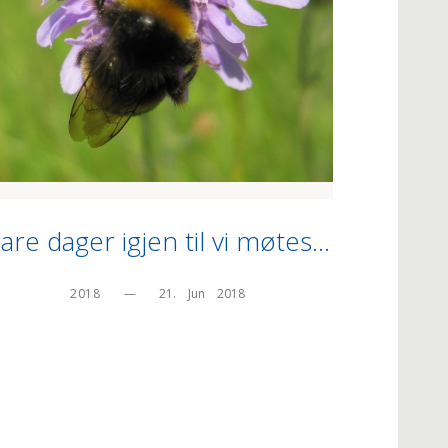
are dager igjen til vi møtes…
2018
—
21.    Jun    2018