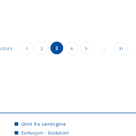
3
VIOUS
1
2
4
5
…
31
Glimt fra samlingene
Evolusjon! - Evolution!