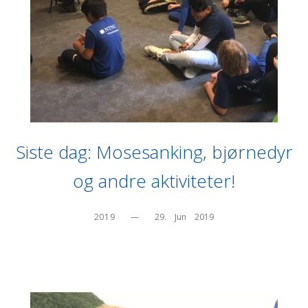
Siste dag: Mosesanking, bjørnedyr
og andre aktiviteter!
2019
—
29.    Jun    2019