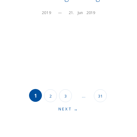
2019
—
21.    Jun    2019
1
2
3
…
31
NEXT →