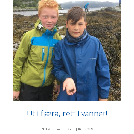
Ut i fjæra, rett i vannet!
2019
—
27.    Jun    2019