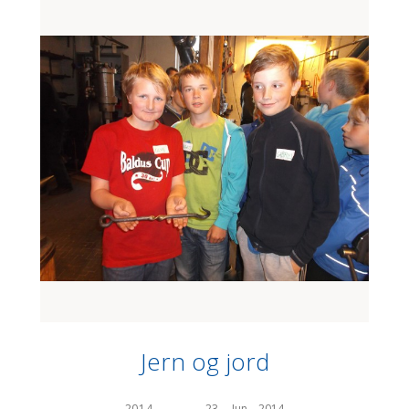
Jern og jord
2014
—
23.    Jun    2014