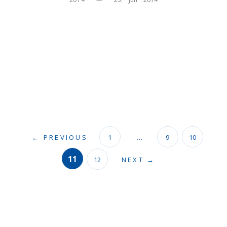
← PREVIOUS
1
…
9
10
11
12
NEXT →