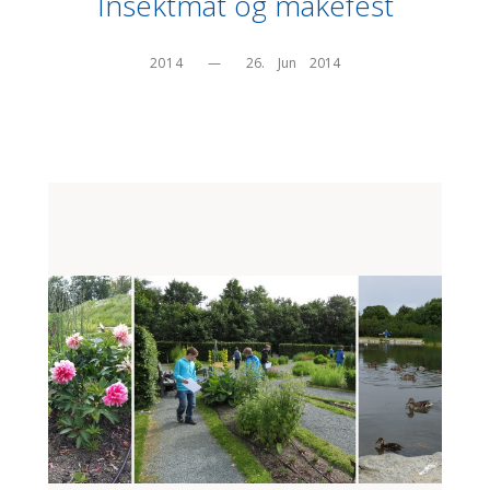
Insektmat og måkefest
2014
—
26.    Jun    2014