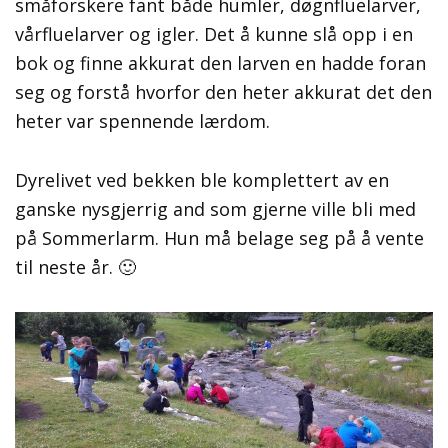
småforskere fant både humler, døgnfluelarver,
vårfluelarver og igler. Det å kunne slå opp i en
bok og finne akkurat den larven en hadde foran
seg og forstå hvorfor den heter akkurat det den
heter var spennende lærdom.
Dyrelivet ved bekken ble komplettert av en
ganske nysgjerrig and som gjerne ville bli med
på Sommerlarm. Hun må belage seg på å vente
til neste år. 🙂