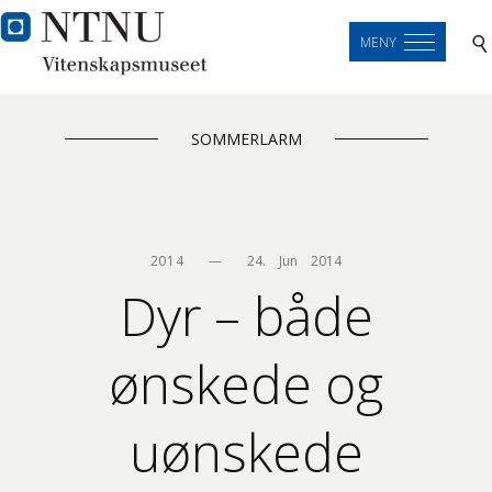
MENY
SOMMERLARM
2014
—
24.    Jun    2014
Dyr – både
ønskede og
uønskede