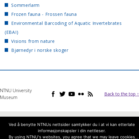
Sommerlarm
Frozen fauna - Frossen fauna
Environmental Barcoding of Aquatic Invertebrates
(EBAI)
Visions from nature
Bjørnedyr i norske skoger
NTNU University
Back to the top ↑
Museum
Ved å benytte NTNUs nettsider samtykker du i at vi kan etterlate
informasjonskapsler i din nettleser.
By using NTNU's websites, you agree that we may leave cookies