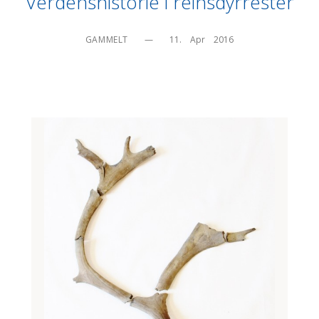
Verdenshistorie i reinsdyrrester
GAMMELT
—
11.    Apr    2016