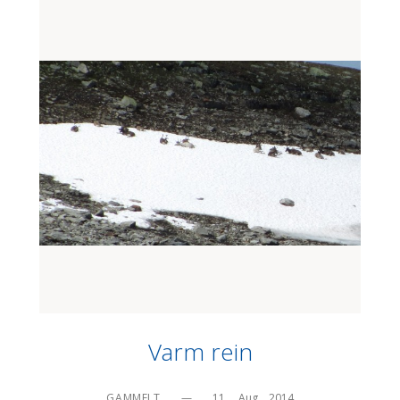
Varm rein
GAMMELT
—
11.    Aug    2014