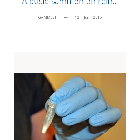
Å pusle sammen en rein…
GAMMELT
—
12.    Jun    2015