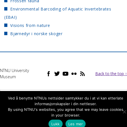
Frossen fauna
Environmental Barcoding of Aquatic Invertebrates
(EBAI)
Visions from nature
Bjørnedyr i norske skoger
NTNU University
Back to the top ↑
Museum
Norwegian Bokmål
Ved å benytte NTNUs nettsider samtykker du i at vi kan etterlate
informasjonskapsler i din nettleser.
By using NTNU's websites, you agree that we may leave cookies
in your browser.
Lukk
Les mer