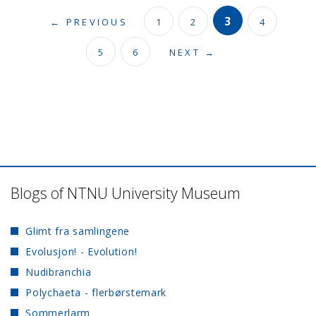
3
← PREVIOUS
1
2
4
5
6
NEXT →
Blogs of NTNU University Museum
Glimt fra samlingene
Evolusjon! - Evolution!
Nudibranchia
Polychaeta - flerbørstemark
Sommerlarm