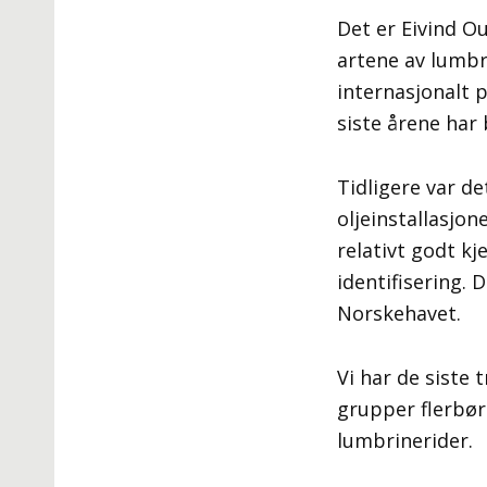
Det er Eivind O
artene av lumbri
internasjonalt 
siste årene har
Tidligere var d
oljeinstallasjo
relativt godt kj
identifisering.
Norskehavet.
Vi har de siste 
grupper flerbør
lumbrinerider.