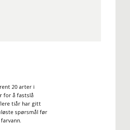
nt 20 arter i
 for å fastslå
ere tiår har gitt
uløste spørsmål før
 farvann.