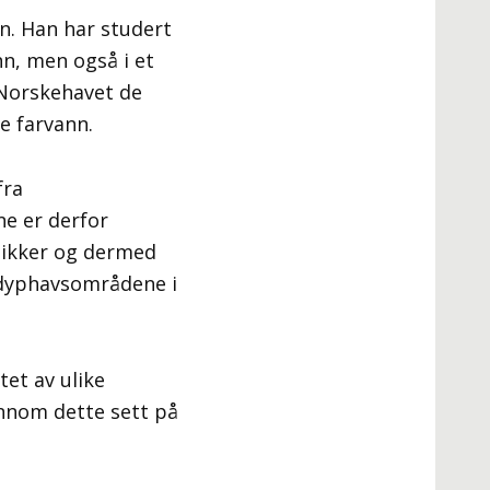
n. Han har studert
nn, men også i et
 Norskehavet de
e farvann.
fra
ne er derfor
stikker og dermed
i dyphavsområdene i
tet av ulike
ennom dette sett på