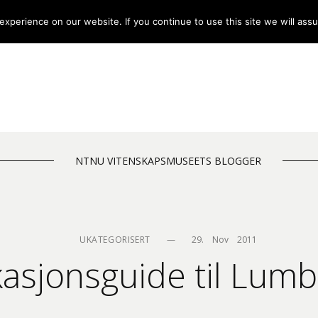
xperience on our website. If you continue to use this site we will assu
NTNU VITENSKAPSMUSEETS BLOGGER
UKATEGORISERT
—
29.    Nov    2011
ikasjonsguide til Lum