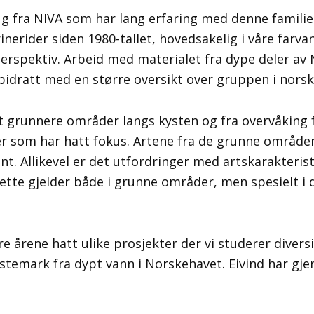
ug fra NIVA som har lang erfaring med denne familie
nerider siden 1980-tallet, hovedsakelig i våre farva
perspektiv. Arbeid med materialet fra dype deler av
 bidratt med en større oversikt over gruppen i norsk
et grunnere områder langs kysten og fra overvåking 
ner som har hatt fokus. Artene fra de grunne område
ent. Allikevel er det utfordringer med artskarakteri
 Dette gjelder både i grunne områder, men spesielt 
tre årene hatt ulike prosjekter der vi studerer diversi
stemark fra dypt vann i Norskehavet. Eivind har gj