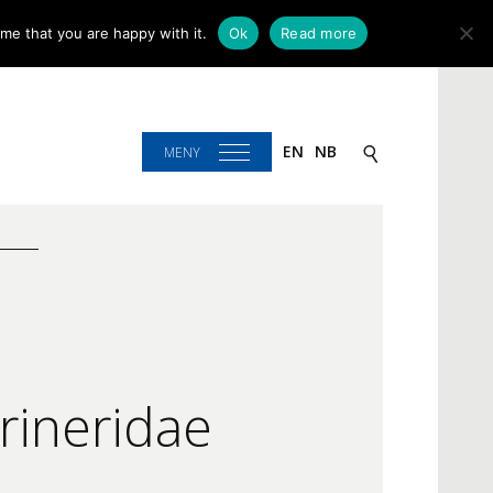
me that you are happy with it.
Ok
Read more
EN
NB
MENY
brineridae