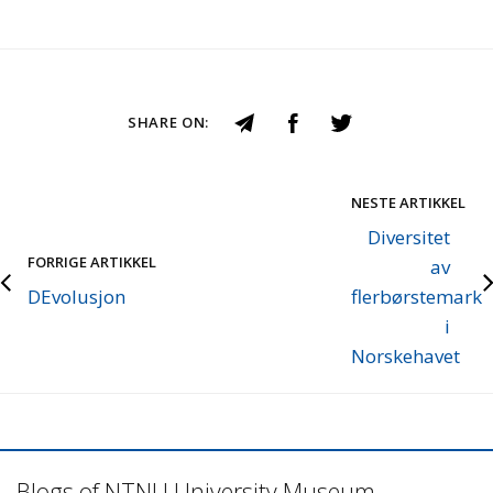
SHARE ON:
NESTE ARTIKKEL
Diversitet
FORRIGE ARTIKKEL
av
DEvolusjon
flerbørstemark
i
Norskehavet
Blogs of NTNU University Museum