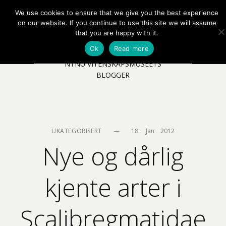
We use cookies to ensure that we give you the best experience
EN
NB
MENY
on our website. If you continue to use this site we will assume
that you are happy with it.
Ok
Read more
NTNU VITENSKAPSMUSEETS
BLOGGER
UKATEGORISERT
—
18.    Jan    2012
Nye og dårlig
kjente arter i
Scalibregmatidae