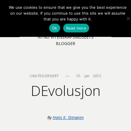
We use cookies to ensure that we give you the best experience
EN
NB
MENY
on our website. If you continue to use this site we will assume
that you are happy with it.
Ok
Read more
NTNU VITENSKAPSMUSEETS
BLOGGER
UKATEGORISERT
—
15.    Jan    2012
DEvolusjon
By
Hans K. Stenøien