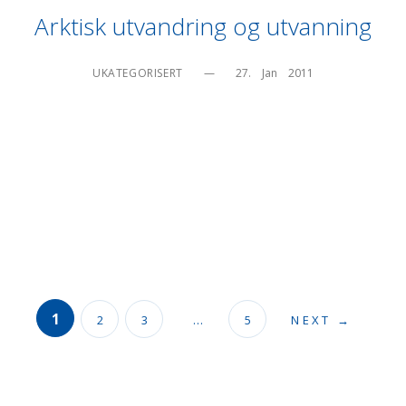
Arktisk utvandring og utvanning
UKATEGORISERT
—
27.    Jan    2011
1
2
3
…
5
NEXT →