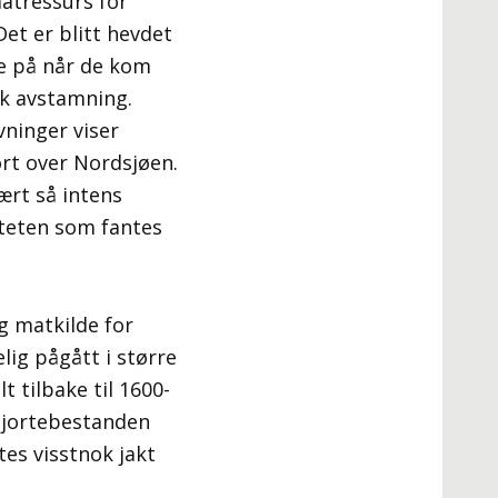
matressurs for
et er blitt hevdet
te på når de kom
sk avstamning.
vninger viser
ort over Nordsjøen.
ært så intens
iteten som fantes
ig matkilde for
ig pågått i større
t tilbake til 1600-
 hjortebestanden
tes visstnok jakt