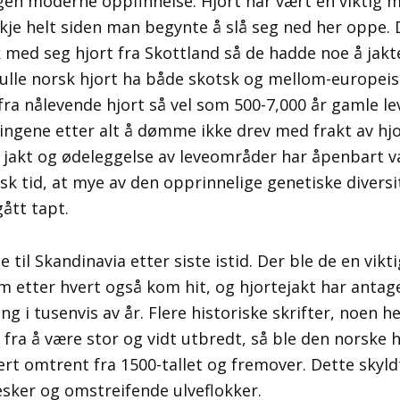
ngen moderne oppfinnelse. Hjort har vært en viktig 
je helt siden man begynte å slå seg ned her oppe. D
k med seg hjort fra Skottland så de hadde noe å jak
 skulle norsk hjort ha både skotsk og mellom-europei
fra nålevende hjort så vel som 500-7,000 år gamle le
ikingene etter alt å dømme ikke drev med frakt av hj
 jakt og ødeleggelse av leveområder har åpenbart v
sk tid, at mye av den opprinnelige genetiske divers
gått tapt.
 til Skandinavia etter siste istid. Der ble de en vikt
etter hvert også kom hit, og hjortejakt har antagel
 i tusenvis av år. Flere historiske skrifter, noen hel
t fra å være stor og vidt utbredt, så ble den norske
rt omtrent fra 1500-tallet og fremover. Dette skyld
sker og omstreifende ulveflokker.