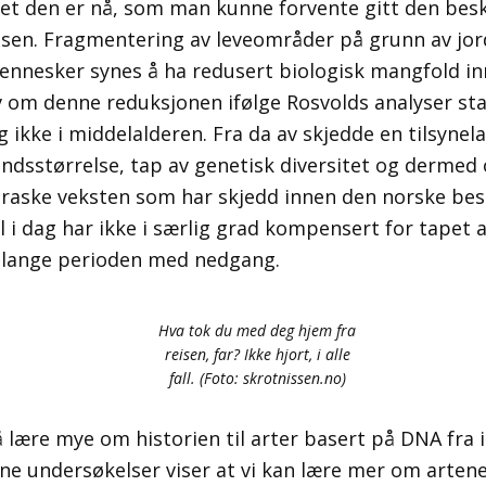
det den er nå, som man kunne forvente gitt den bes
lsen. Fragmentering av leveområder på grunn av jo
mennesker synes å ha redusert biologisk mangfold in
v om denne reduksjonen ifølge Rosvolds analyser sta
g ikke i middelalderen. Fra da av skjedde en tilsynel
ndsstørrelse, tap av genetisk diversitet og dermed
 raske veksten som har skjedd innen den norske bes
til i dag har ikke i særlig grad kompensert for tape
e lange perioden med nedgang.
Hva tok du med deg hjem fra
reisen, far? Ikke hjort, i alle
fall. (Foto: skrotnissen.no)
l å lære mye om historien til arter basert på DNA fra 
ine undersøkelser viser at vi kan lære mer om artene h