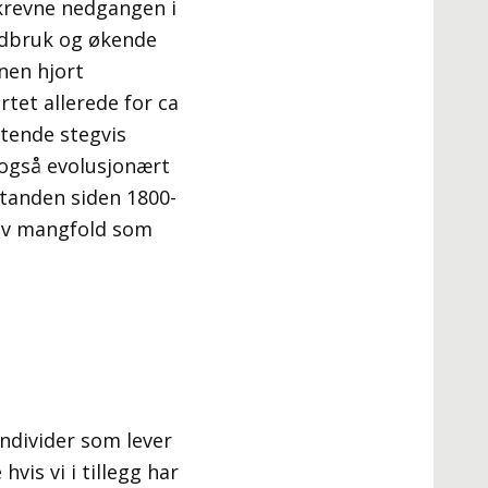
krevne nedgangen i
rdbruk og økende
nen hjort
rtet allerede for ca
atende stegvis
 også evolusjonært
tanden siden 1800-
t av mangfold som
individer som lever
vis vi i tillegg har