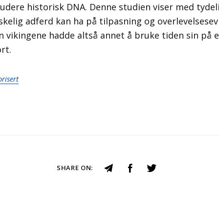
studere historisk DNA. Denne studien viser med tydel
kelig adferd kan ha på tilpasning og overlevelsese
 vikingene hadde altså annet å bruke tiden sin på e
rt.
risert
SHARE ON: