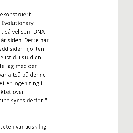
rekonstruert
C Evolutionary
rt så vel som DNA
 år siden. Dette har
jedd siden hjorten
 istid. I studien
lte lag med den
var altså på denne
t er ingen ting i
aktet over
sine synes derfor å
teten var adskillig