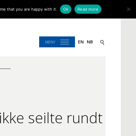
me that you are happy with it.
Ok
Read more
EN
NB
MENY
kke seilte rundt