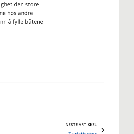
ighet den store
vne hos andre
nn å fylle båtene
NESTE ARTIKKEL
Turisthytter