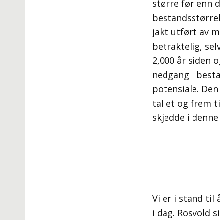
større før enn 
bestandsstørre
jakt utført av 
betraktelig, sel
2,000 år siden o
nedgang i besta
potensiale. Den
tallet og frem 
skjedde i denn
Vi er i stand ti
i dag. Rosvold s