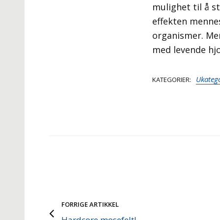
mulighet til å 
effekten mennes
organismer. Men
med levende hjo
Ukatego
KATEGORIER
FORRIGE ARTIKKEL
Hardcore mosefelt!