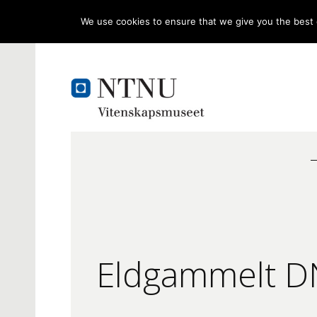
We use cookies to ensure that we give you the best e
Eldgammelt DNA