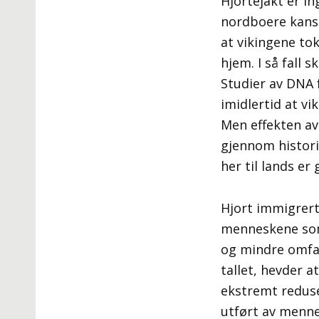
Hjortejakt er i
nordboere kansk
at vikingene to
hjem. I så fall
Studier av DNA 
imidlertid at v
Men effekten av
gjennom histori
her til lands er 
Hjort immigrerte
menneskene som 
og mindre omfang
tallet, hevder a
ekstremt reduse
utført av menne