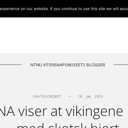
xperience on our website. If you continue to use this site we will assu
NTNU VITENSKAPSMUSEETS BLOGGER
UKATEGORISERT
—
18.    Jan    2013
 viser at vikingene i