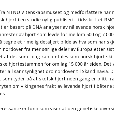
 fra NTNU Vitenskapsmuseet og medforfattere har 
rsk hjort i en studie nylig publisert i tidsskriftet BM
et er basert på DNA analyser av nålevende norsk hjo
einrester av hjort som levde for mellom 500 og 7,000
å tegne et rimelig detaljert bilde av hva som har sk
nordover fra mer sørlige deler av Europa etter siste
et at det som i dag kan omtales som norsk hjort ski
ke hjortestammen for om lag 15,000 år siden. Det 
ter all sannsynlighet dro nordover til Skandinavia. De
t som tyder på at skotsk hjort noen gang er blitt fr
yten om vikingenes frakt av levende hjort i båtene 
es.
eressante er funn som viser at den genetiske diversi