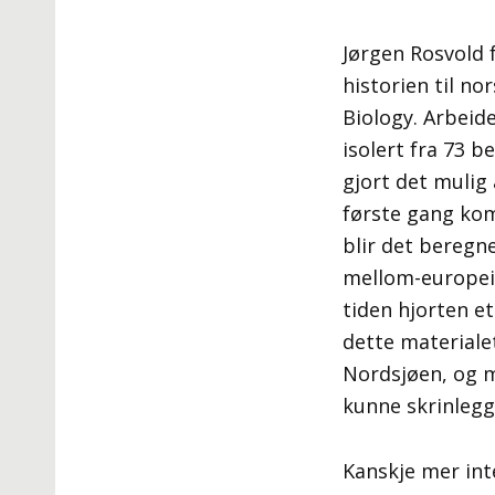
Jørgen Rosvold
historien til no
Biology. Arbeid
isolert fra 73 b
gjort det mulig 
første gang kom 
blir det beregn
mellom-europeis
tiden hjorten et
dette materiale
Nordsjøen, og m
kunne skrinlegg
Kanskje mer int