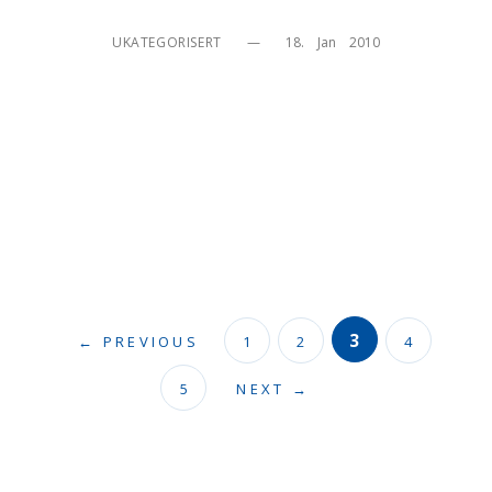
UKATEGORISERT
—
18.    Jan    2010
3
← PREVIOUS
1
2
4
5
NEXT →