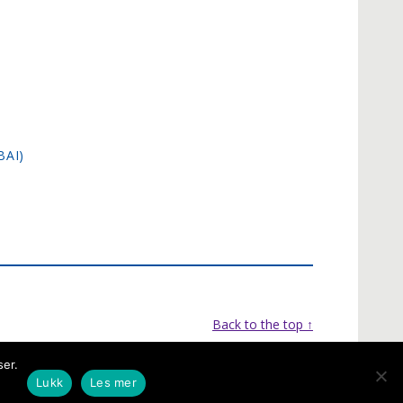
BAI)
Back to the top ↑
ser.
Lukk
Les mer