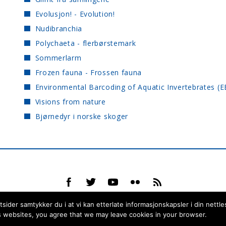
Evolusjon! - Evolution!
Nudibranchia
Polychaeta - flerbørstemark
Sommerlarm
Frozen fauna - Frossen fauna
Environmental Barcoding of Aquatic Invertebrates (E
Visions from nature
Bjørnedyr i norske skoger
ider samtykker du i at vi kan etterlate informasjonskapsler i din nettle
 websites, you agree that we may leave cookies in your browser.