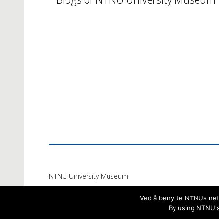
NTNU University Museum
Ved å benytte NTNUs netts
By using NTNU's