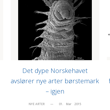
Det dype Norskehavet
avslører nye arter børstemark
– igjen
NYE ARTER
—
01.    Mar    2015