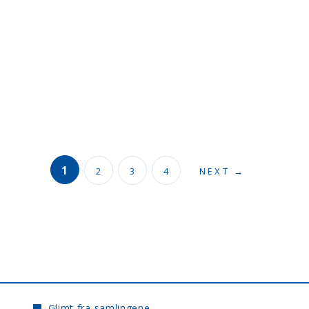
1
2
3
4
NEXT →
Glimt fra samlingene