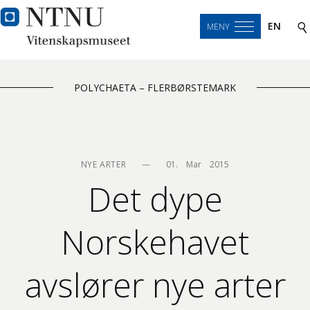
EN
MENY
POLYCHAETA – FLERBØRSTEMARK
NYE ARTER
—
01.    Mar    2015
Det dype
Norskehavet
avslører nye arter