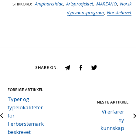
,
,
,
Ampharetidae
Artsprosjektet
MAREANO
Norsk
STIKKORD
,
dypvannsprogram
Norskehavet
SHARE ON:
FORRIGE ARTIKKEL
Typer og
NESTE ARTIKKEL
typelokaliteter
Vi erfarer
for
ny
flerbørstemark
kunnskap
beskrevet