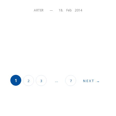
ARTER
—
18.    Feb    2014
1
2
3
…
7
NEXT →