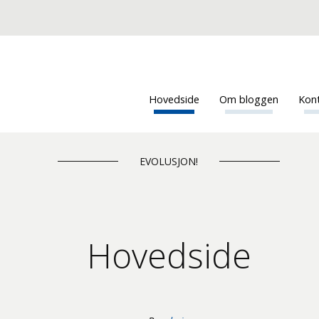
Hovedside
Om bloggen
Kon
EVOLUSJON!
Hovedside