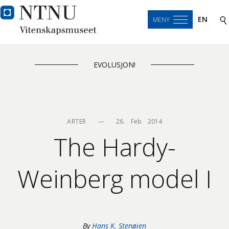
EN
MENY
EVOLUSJON!
ARTER
—
26.    Feb    2014
The Hardy-
Weinberg model I
By
Hans K. Stenøien