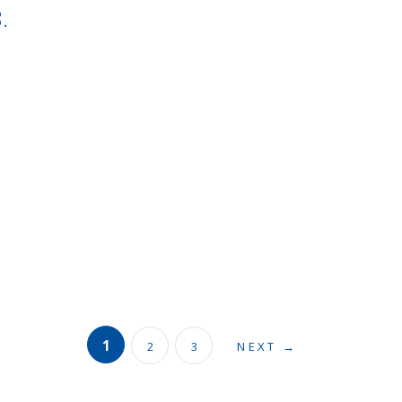
.
1
2
3
NEXT →