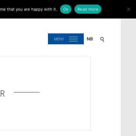
me that you are happy with it.
Ok
Read more
NB
MENY
R