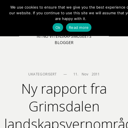
We use cookies to ensure that we give you the best experience 
EN
NB
MENY
our website. If you continue to use this site we will assume that 
are happy with it.
Ok
Read more
NTNU VITENSKAPSMUSEETS
BLOGGER
UKATEGORISERT
—
11.    Nov    2011
Ny rapport fra
Grimsdalen
landskapsvernområ