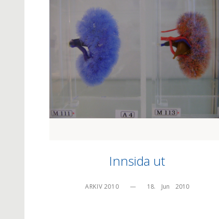
Innsida ut
ARKIV 2010
—
18.    Jun    2010