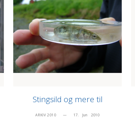
Stingsild og mere til
ARKIV 2010
—
17.    Jun    2010