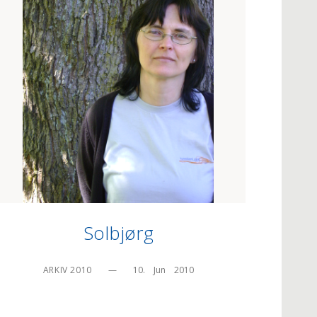
Solbjørg
ARKIV 2010
—
10.    Jun    2010