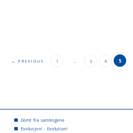
5
← PREVIOUS
1
…
3
4
Glimt fra samlingene
Evolusjon! - Evolution!