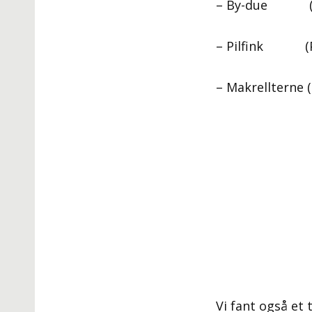
– By-due (Col
– Pilfink (P
– Makrellterne 
Vi fant også et