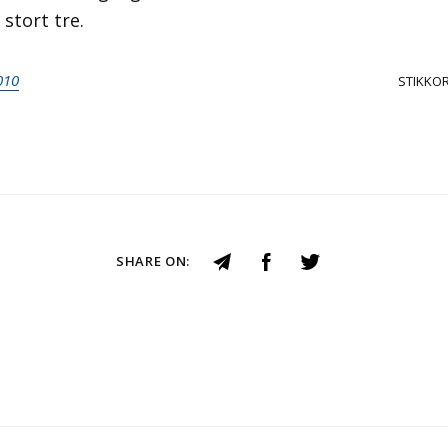
stort tre.
010
STIKKO
SHARE ON: