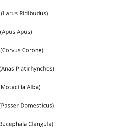
Larus Ridibudus)
(Apus Apus)
rvus Corone)
nas Platirhynchos)
tacilla Alba)
asser Domesticus)
cephala Clangula)