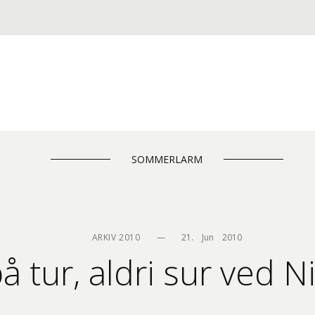
SOMMERLARM
ARKIV 2010
—
21.    Jun    2010
å tur, aldri sur ved N