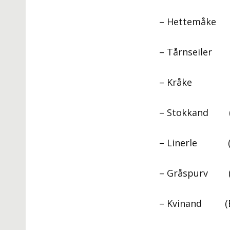
– Hettemåke (
– Tårnseiler 
– Kråke (Co
– Stokkand (A
– Linerle (Mo
– Gråspurv (P
– Kvinand (Bu