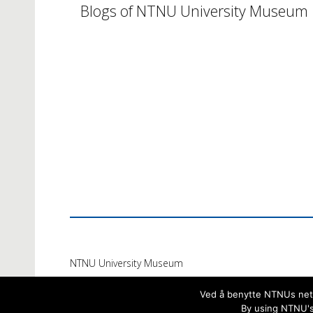
Blogs of NTNU University Museum
NTNU University Museum
Ved å benytte NTNUs netts
By using NTNU's