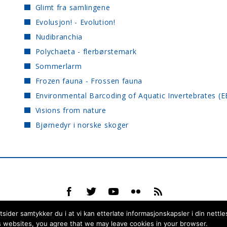
Glimt fra samlingene
Evolusjon! - Evolution!
Nudibranchia
Polychaeta - flerbørstemark
Sommerlarm
Frozen fauna - Frossen fauna
Environmental Barcoding of Aquatic Invertebrates (E
Visions from nature
Bjørnedyr i norske skoger
ider samtykker du i at vi kan etterlate informasjonskapsler i din nettle
 websites, you agree that we may leave cookies in your browser.