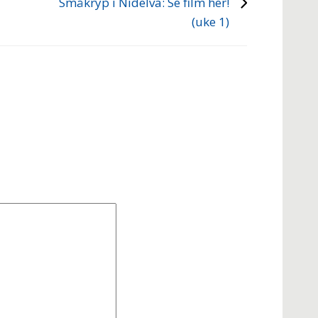
Småkryp i Nidelva: Se film her!
(uke 1)