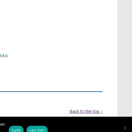
BAI)
Back to the top ↑
ser.
Lukk
Les mer