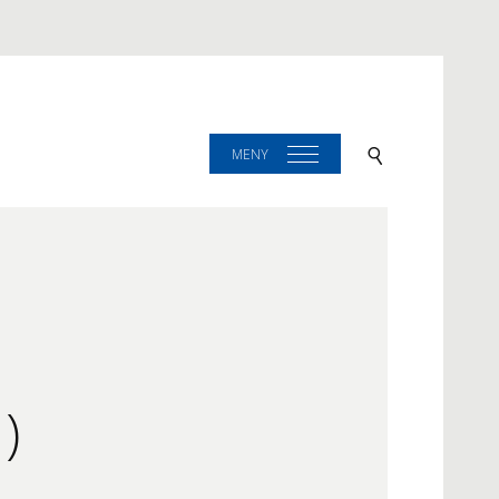
MENY
)