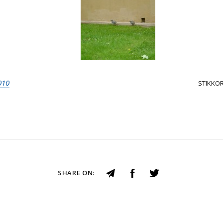
010
STIKKO
SHARE ON: