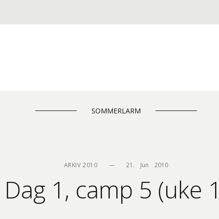
SOMMERLARM
ARKIV 2010
—
21.    Jun    2010
Dag 1, camp 5 (uke 1