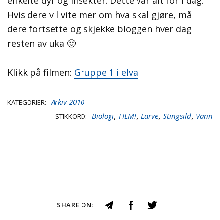
enkelte dyr og insekter. Dette var alt for i dag.
Hvis dere vil vite mer om hva skal gjøre, må
dere fortsette og skjekke bloggen hver dag
resten av uka 🙂
Klikk på filmen:
Gruppe 1 i elva
Arkiv 2010
KATEGORIER
,
,
,
,
Biologi
FILM!
Larve
Stingsild
Vann
STIKKORD
SHARE ON: