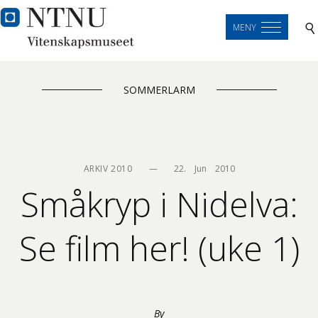
MENY
SOMMERLARM
ARKIV 2010
—
22.    Jun    2010
Småkryp i Nidelva:
Se film her! (uke 1)
By