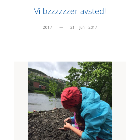
Vi bzzzzzzer avsted!
2017
—
21.    Jun    2017