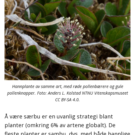
Hannplante av samme art, med røde pollenbærere og gule
pollenknapper. Foto: Anders L. Kolstad NTNU Vitenskapsmuseet
CC BY-SA 4.0.
Å være særbu er en uvanlig strategi blant
planter (omkring 6% av artene globalt). De
fleste planter er sambu, dvs. med både hannlige