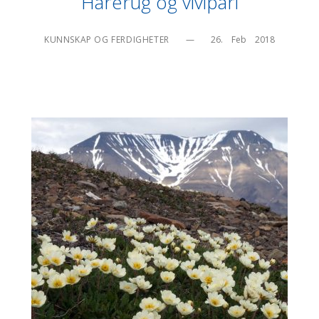
Harerug og vivipari
KUNNSKAP OG FERDIGHETER
—
26.    Feb    2018