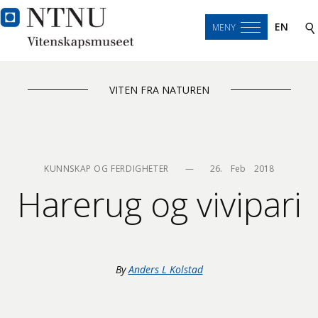
EN
MENY
VITEN FRA NATUREN
KUNNSKAP OG FERDIGHETER
—
26.    Feb    2018
Harerug og vivipari
By
Anders L Kolstad