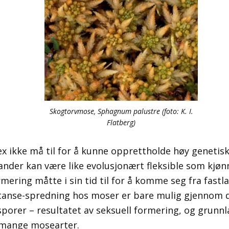
Skogtorvmose, Sphagnum palustre (foto: K. I.
Flatberg)
ex ikke må til for å kunne opprettholde høy genetisk
nder kan være like evolusjonært fleksible som kjøn
ering måtte i sin tid til for å komme seg fra fastla
tanse-spredning hos moser er bare mulig gjennom 
porer – resultatet av seksuell formering, og grunnl
 mange mosearter.