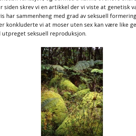
r siden skrev vi en artikkel der vi viste at genetisk 
vis har sammenheng med grad av seksuell formering
er konkluderte vi at moser uten sex kan være like ge
utpreget seksuell reproduksjon.