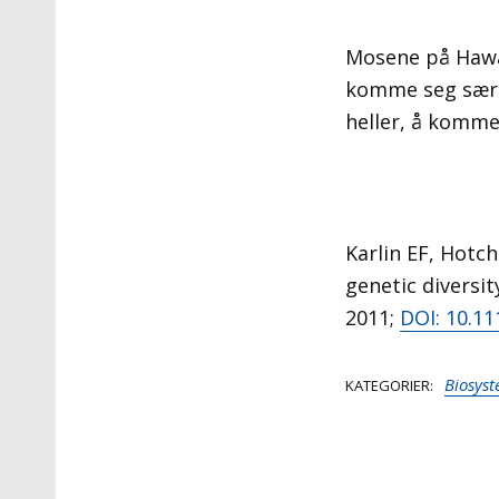
Mosene på Hawai
komme seg særli
heller, å komme
Karlin EF, Hotch
genetic diversi
2011;
DOI: 10.11
Biosyst
KATEGORIER