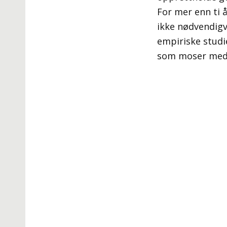
For mer enn ti å
ikke nødvendig
empiriske studi
som moser med 