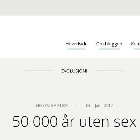
Hovedside
Om bloggen
Kon
EVOLUSJON!
BIOSYSTEMATIKK
—
03.    Jan    2012
50 000 år uten sex