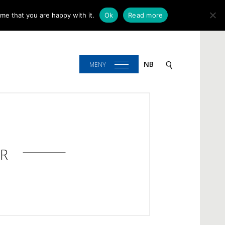
me that you are happy with it.
Ok
Read more
NB
MENY
R