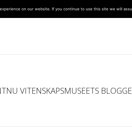
xperience on our website. If you continue to use this site we will assu
NTNU VITENSKAPSMUSEETS BLOGGE