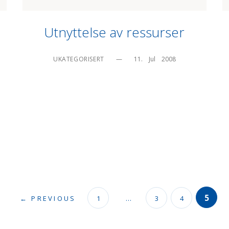
Utnyttelse av ressurser
UKATEGORISERT
—
11.    Jul    2008
5
← PREVIOUS
1
…
3
4