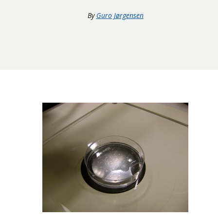
By
Guro Jørgensen