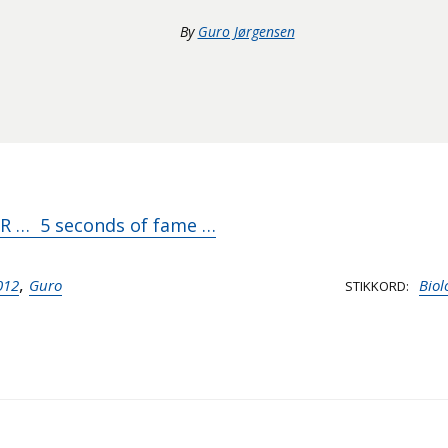
By
Guro Jørgensen
… 5 seconds of fame …
,
012
Guro
Biol
STIKKORD