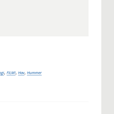
,
,
,
ogi
FILM!
Hav
Hummer