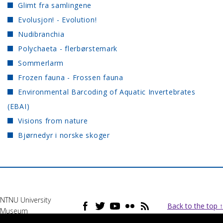
Glimt fra samlingene
Evolusjon! - Evolution!
Nudibranchia
Polychaeta - flerbørstemark
Sommerlarm
Frozen fauna - Frossen fauna
Environmental Barcoding of Aquatic Invertebrates
(EBAI)
Visions from nature
Bjørnedyr i norske skoger
NTNU University
Back to the top ↑
Museum