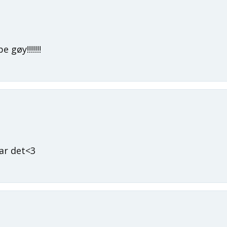
 gøy!!!!!!!
var det<3