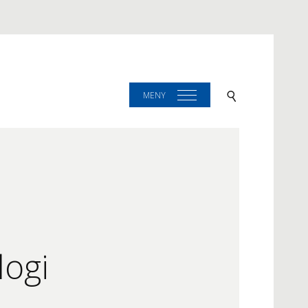
MENY
logi