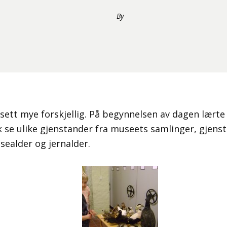
By
t sett mye forskjellig. På begynnelsen av dagen lærte 
kk se ulike gjenstander fra museets samlinger, gjens
sealder og jernalder.