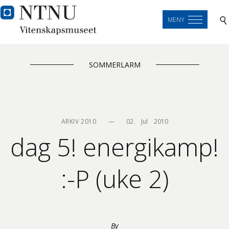
MENY
SOMMERLARM
ARKIV 2010
—
02.    Jul    2010
dag 5! energikamp!
:-P (uke 2)
By