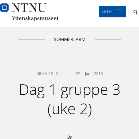
MENY
SOMMERLARM
ARKIV 2010
—
29.    Jun    2010
Dag 1 gruppe 3
(uke 2)
By