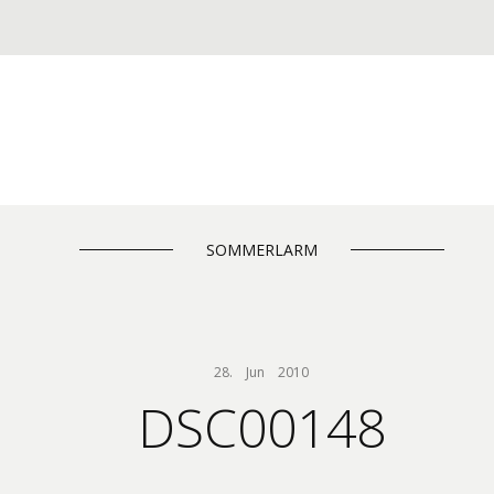
SOMMERLARM
28.    Jun    2010
DSC00148