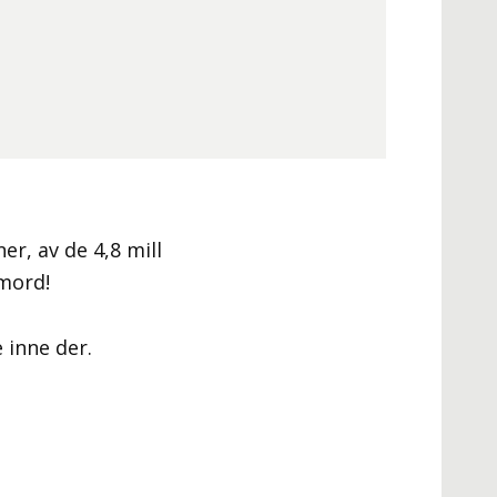
ner, av de 4,8 mill
vmord!
e inne der.