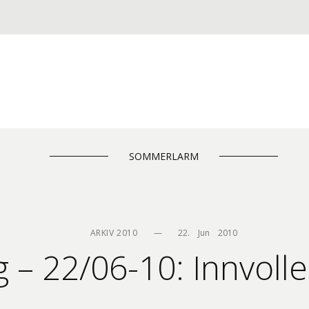
SOMMERLARM
ARKIV 2010
—
22.    Jun    2010
 – 22/06-10: Innvolle