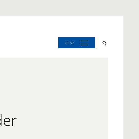
MENY
der