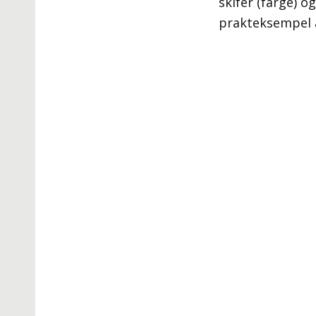
skifer (farge) o
prakteksempel a