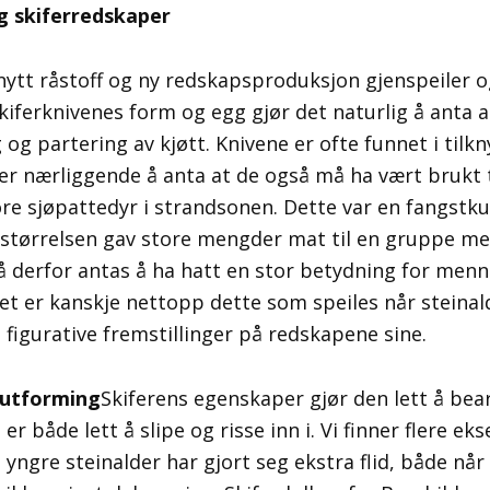
g skiferredskaper
nytt råstoff og ny redskapsproduksjon gjenspeiler 
iferknivenes form og egg gjør det naturlig å anta 
ng og partering av kjøtt. Knivene er ofte funnet i til
er nærliggende å anta at de også må ha vært brukt t
re sjøpattedyr i strandsonen. Dette var en fangstkul
 størrelsen gav store mengder mat til en gruppe me
 derfor antas å ha hatt en stor betydning for menn
det er kanskje nettopp dette som speiles når stein
 figurative fremstillinger på redskapene sine.
 utforming
Skiferens egenskaper gjør den lett å bea
r både lett å slipe og risse inn i. Vi finner flere ek
ngre steinalder har gjort seg ekstra flid, både når 