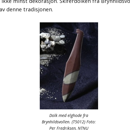
g ikke minst dekorasjon. Skiferdolken fra Brynhildsvo
v denne tradisjonen.
Dolk med elghode fra
Brynhildsvollen. (T5012) Foto:
Per Fredriksen, NTNU