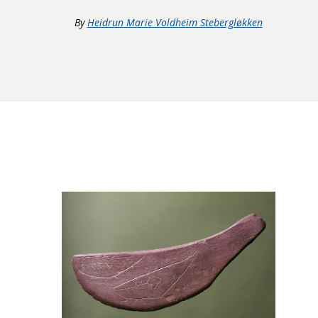
By
Heidrun Marie Voldheim Stebergløkken