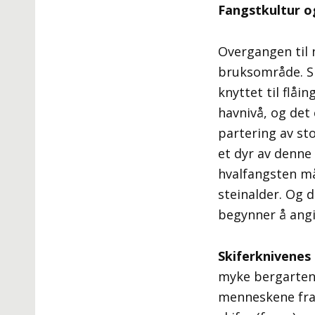
Fangstkultur o
Overgangen til 
bruksområde. Sk
knyttet til flåi
havnivå, og det 
partering av sto
et dyr av denne
hvalfangsten må
steinalder. Og 
begynner å angi
Skiferknivenes
myke bergarten e
menneskene fra y