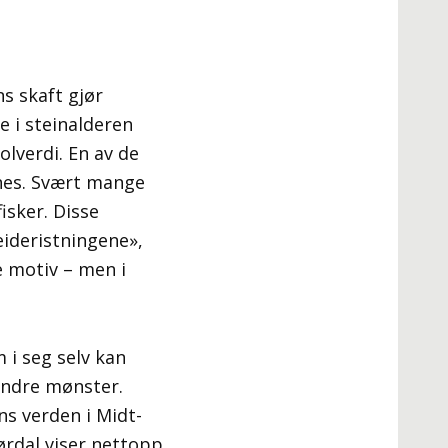
ns skaft gjør
e i steinalderen
lverdi. En av de
nes. Svært mange
isker. Disse
eideristningene»,
e motiv – men i
m i seg selv kan
indre mønster.
ns verden i Midt-
jørdal viser nettopp