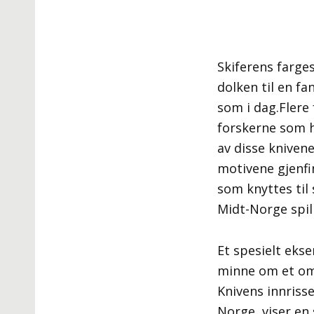
Skiferens farges
dolken til en f
som i dag.Flere
forskerne som h
av disse kniven
motivene gjenfin
som knyttes til
Midt-Norge spill
Et spesielt ekse
minne om et omr
Knivens innriss
Norge, viser en 