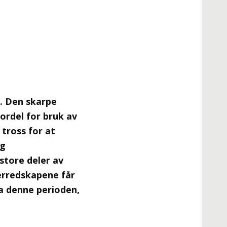
k. Den skarpe
fordel for bruk av
 tross for at
og
store deler av
ferredskapene får
ra denne perioden,