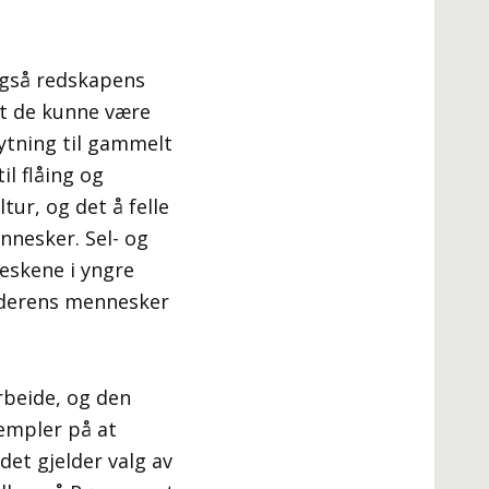
også redskapens
at de kunne være
knytning til gammelt
il flåing og
tur, og det å felle
nnesker. Sel- og
eskene i yngre
alderens mennesker
rbeide, og den
sempler på at
det gjelder valg av