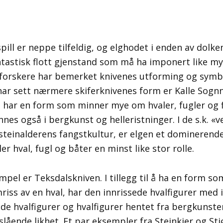
pill er neppe tilfeldig, og elghodet i enden av dolke
antastisk flott gjenstand som må ha imponert like my
 forskere har bemerket knivenes utforming og symbo
ar sett nærmere skiferknivenes form er Kalle Sogn
e har en form som minner mye om hvaler, fugler og f
nes også i bergkunst og helleristninger. I de s.k. «v
 steinalderens fangstkultur, er elgen et dominerend
er hval, fugl og båter en minst like stor rolle.
mpel er Teksdalskniven. I tillegg til å ha en form so
iss av en hval, har den innrissede hvalfigurer med 
ede hvalfigurer og hvalfigurer hentet fra bergkunste
slående likhet. Et par eksempler fra Steinkjer og St