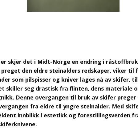
der skjer det i Midt-Norge en endring i råstoffbru
 preget den eldre steinalders redskaper, viker til 
der som pilspisser og kniver lages nå av skifer, til
t skiller seg drastisk fra flinten, dens materiale 
nikk. Denne overgangen til bruk av skifer preger 
vergangen fra eldre til yngre steinalder. Med ski
ldent innblikk i estetikk og forestillingsverden f
skiferknivene.