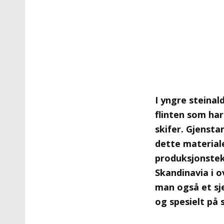
I yngre steinal
flinten som har
skifer. Gjenstan
dette materiale
produksjonstek
Skandinavia i o
man også et sje
og spesielt på 